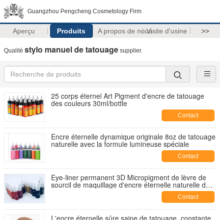
Guangzhou Pengcheng Cosmetology Firm
Aperçu
Produits
A propos de nous
Visite d'usine
>>
stylo manuel de tatouage
Qualité
supplier.
25 corps éternel Art Pigment d'encre de tatouage
des couleurs 30ml/bottle
Contact
Encre éternelle dynamique originale 8oz de tatouage
naturelle avec la formule lumineuse spéciale
Contact
Eye-liner permanent 3D Micropigment de lèvre de
sourcil de maquillage d'encre éternelle naturelle de
tatouage
Contact
L'encre éternelle sûre saine de tatouage, constante