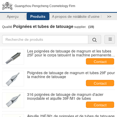
Guangzhou Pengcheng Cosmetology Firm
Aperçu
Produits
A propos de nous
Visite d'usine
>>
Poignées et tubes de tatouage
Qualité
supplier.
(19)
Les poignées de tatouage de magnum et les tubes
25F pour le corps tatouent la machine permanente
de maquillage
Contact
Poignées de tatouage de magnum et tubes 29F pour
la machine de tatouage
Contact
316 poignées de tatouage de magnum d'acier
inoxydable et aiguille 39F/M1 de tubes
Contact
Aiguille 29F/M1 de poignées et de tubes de tatouage