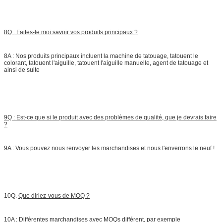
8Q : Faites-le moi savoir vos produits principaux ?
8A : Nos produits principaux incluent la machine de tatouage, tatouent le
colorant, tatouent l'aiguille, tatouent l'aiguille manuelle, agent de tatouage et
ainsi de suite
9Q : Est-ce que si le produit avec des problèmes de qualité, que je devrais faire
?
9A : Vous pouvez nous renvoyer les marchandises et nous t'enverrons le neuf !
10Q.
Que diriez-vous de MOQ ?
10A : Différentes marchandises avec MOQs différent, par exemple