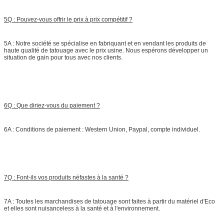
5Q : Pouvez-vous offrir le prix à prix compétitif ?
5A : Notre société se spécialise en fabriquant et en vendant les produits de
haute qualité de tatouage avec le prix usine. Nous espérons développer un
situation de gain pour tous avec nos clients.
6Q : Que diriez-vous du paiement ?
6A : Conditions de paiement : Western Union, Paypal, compte individuel.
7Q : Font-ils vos produits néfastes à la santé ?
7A : Toutes les marchandises de tatouage sont faites à partir du matériel d'Eco
et elles sont nuisanceless à la santé et à l'environnement.