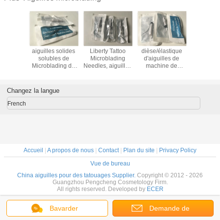
ames
aiguilles solides
Liberty Tattoo
dièse/élastique
Aiguil
elles
solubles de
Microblading
d'aiguilles de
tatouant
uille
Microblading de
Needles, aiguilles
machine de
sourcil je
uilles
tatouage de la
de machine de
tatouage de la
nano 0
ntes en
cartouche 5F pour
tatouage de lèvre
lèvre 6F de l'acier
r de
l'équipement
de sourcil
inoxydable 316L
Changez la langue
lage de
permanent de
pour la beauté
s pour la
maquillage
French
rie de
rcil
Accueil
|
A propos de nous
|
Contact
|
Plan du site
|
Privacy Policy
Vue de bureau
China aiguilles pour des tatouages Supplier.
Copyright © 2012 - 2026
Guangzhou Pengcheng Cosmetology Firm.
All rights reserved. Developed by
ECER
Bavarder
Demande de