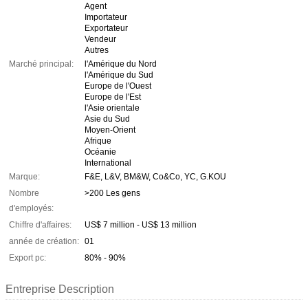
Agent
Importateur
Exportateur
Vendeur
Autres
Marché principal:
l'Amérique du Nord
l'Amérique du Sud
Europe de l'Ouest
Europe de l'Est
l'Asie orientale
Asie du Sud
Moyen-Orient
Afrique
Océanie
International
Marque:
F&E, L&V, BM&W, Co&Co, YC, G.KOU
Nombre
>200 Les gens
d'employés:
Chiffre d'affaires:
US$ 7 million - US$ 13 million
année de création:
01
Export pc:
80% - 90%
Entreprise Description