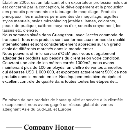
Établi en 2005, est un fabricant et un exportateur professionnels qui
est concerné par la conception, le développement et la production
des produits permanents de tatouage de maquillage. Produits
principaux : les machines permanentes de maquillage, aiguilles,
stylos manuels, stylos microblading jetables, lames, colorants,
peaux de pratique, calibres moyens d'or, sourcils crayonnent, les
tasses etc. d'encre.
Nous sommes situés dans Guangzhou, avec l'accès commode de
transport. Tous nos produits sont conformes aux normes de qualité
internationales et sont considérablement appréciés sur un grand
choix de différents marchés dans le monde entier.
Nous pouvons offrir le service d'OEM pour vous et également
adapter des produits aux besoins du client selon votre condition.
Couvrant une aire de les mètres carrés 1000m2, nous avons
maintenant plus de 100 employés, un chiffre de ventes annuelles
qui dépasse USD 1 000 000, et exportons actuellement 50% de nos
produits dans le monde entier. Nos équipements bien-équipés et
excellent contrôle de qualité dans toutes toutes les étapes de
production nous permet de garantir la satisfaction du client totale.
En raison de nos produits de haute qualité et service à la clientèle
exceptionnel, nous avons gagné un réseau global de ventes
atteignant Asie du Sud-Est, et Europe.If vous êtes intéressé par
En raison de nos produits de haute qualité et service à la clientèle
n'importe lequel de nos produits ou voudriez discuter une
exceptionnel, nous avons gagné un réseau global de ventes
commande à façon, vous sentez svp libre pour nous contacter.
atteignant Asie du Sud-Est, et Europe.
Nous attendons avec intérêt de former des relations d'affaires
réussies avec de nouveaux clients autour du monde dans un avenir
proche.