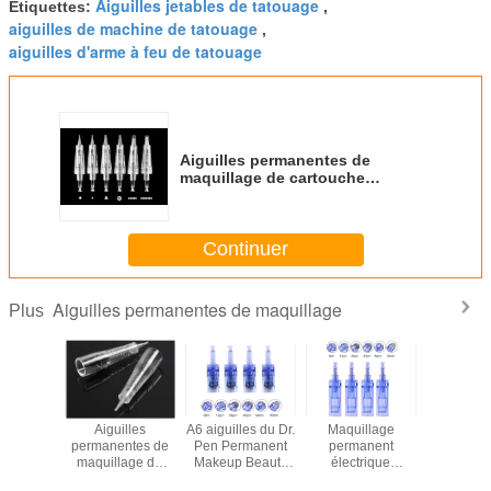
Aiguilles jetables de tatouage
Étiquettes:
,
aiguilles de machine de tatouage
,
aiguilles d'arme à feu de tatouage
Aiguilles permanentes de
maquillage de cartouche
transparente de boucle
Continuer
Aiguilles permanentes de maquillage
Plus
illes
Aiguilles
A6 aiguilles du Dr.
Maquillage
Aiguil
ntes de
permanentes de
Pen Permanent
permanent
perman
lage de
maquillage de
Makeup Beauty
électrique
professio
he de la
l'eye-liner 1RL de
Micro
Microneedles de
de maquil