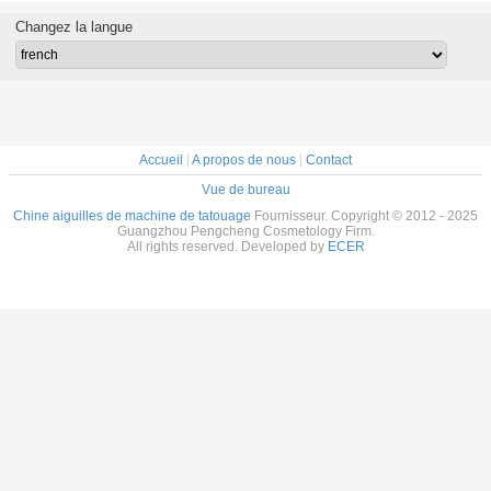
3R 5R 5F
lèvre de sourcil de
Derma Pen Ultima
l'UGP M
F
cartouche
A1
cartou
Changez la langue
Accueil
|
A propos de nous
|
Contact
Vue de bureau
Chine aiguilles de machine de tatouage
Fournisseur. Copyright © 2012 - 2025
Guangzhou Pengcheng Cosmetology Firm.
All rights reserved. Developed by
ECER