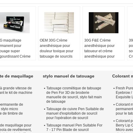
G maquillage
OEM 30G Crème
30G F&E Crème
39
rmanent pour
anesthésique pour
anesthésique pour
po
touage super
douleur toxique pour
tatoueur et crème
so
gourdissant Crème
tatouage de sourcils
anesthésique pour
Cr
esthésique pour
Le type:
Crème à base
tatouage également
po
rcils / lèvres / vernis
de lidocaïne
pour OEM
Le
ur les yeux
Matériel:
Crème
Matériel:
Crème
an
e de maquillage
stylo manuel de tatouage
Colorant 
 type:
crème
Le paquet:
30 g/tube
pacakge:
30 g/tube
ta
esthésique
Fonction:
Couleur crème:
Un
Ca
 grande vitesse de
Tatouage cosmétique de tatouage
Fresh Pure
ids brut:
10G Super
Anesthésique, pas de
peu rose ou un peu
En
nt le kit de machine
de Pen For 3D de broderie
Eyebrow / 
sensible
douleur, indolore, arrête
café
ta
manuelle de sourcil, stylo fait main
Exquisite 
ix:
negotiable
la douleur
utilisation pour:
li
de tatouage
permanente de
nditions de
Douleur par micro-
Colorant m
so
 stylo micro
Tatouage de cuivre Pen Suitable de
permanent 
iement:
Western
aiguille, tatouage,
No
e de timbre de
manuel d'exploitation de sourcil
pour le ta
ion, MoneyGram,
piercing corporel,
Cr
pour l'opération de sourcil
ypal, T/T. Vous
épilation au laser,
Co
Colorant 
de maquillage pour
Tatouage manuel Pen Suitable For
Berry Lip 
uvez nous contacter
épilation au laser, cir
reola de revêtement,
7 - 17 Pin Blade de sourcil
Micro avec
 ligne.