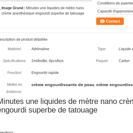
Conditions de paieme
Image Grand :
Minutes une liquides de mètre nano
Capacité d'approvisi
crème anesthésique engourdi superbe de tatouage
Contact
escription de produit détaillée
Matériel:
Adrénaline
Type:
Liquide 
Spécifications:
2ml/bottle, 6pcs/box
Paquet:
Carton
Fonction:
Engourdir rapide
crème engourdissante de peau
crème engourdiss
Mettre en
,
évidence:
Minutes une liquides de mètre nano cr
engourdi superbe de tatouage
irections :