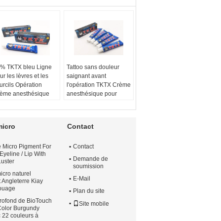
% TKTX bleu Ligne
Tattoo sans douleur
ur les lèvres et les
saignant avant
urcils Opération
l'opération TKTX Crème
ème anesthésique
anesthésique pour
ur tatouage
tatouage
 type:
Crème
Le type:
Anesthésique,
esthésique pour
pas de douleur,
micro
Contact
touage
indolore, arrête la
ractéristique:
douleur
 Micro Pigment For
Contact
lèvement de
Caractéristique:
Eyeline / Lip With
touage / tatouage de
Enlèvement de
Demande de
Luster
ner oculaire sur les
tatouage / tatouage de
soumission
icro naturel
urcils
liner oculaire sur les
E-Mail
Angleterre Kiay
m du produit:
39%
sourcils
touage
Plan du site
ème TKTX bleue
Couleur crème:
Blanc
uleur:
Blanc
Fonction:
Enlèvement
profond de BioTouch
Site mobile
Color Burgundy
de tatouage / Tatouage
 22 couleurs à
/ Saignement