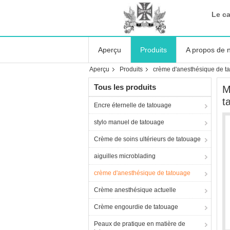
Le c
Aperçu
Produits
A propos de 
Aperçu
Produits
crème d'anesthésique de t
Tous les produits
M
t
Encre éternelle de tatouage
stylo manuel de tatouage
Crème de soins ultérieurs de tatouage
aiguilles microblading
crème d'anesthésique de tatouage
Crème anesthésique actuelle
Crème engourdie de tatouage
Peaux de pratique en matière de