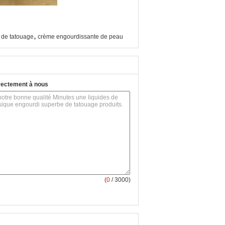
,
s de tatouage
crème engourdissante de peau
rectement à nous
(
0
/ 3000)