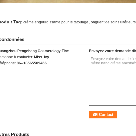
,
roduit Tag:
crème engourdissante pour le tatouage
onguent de soins ultérieur
oordonnées
uangzhou Pengcheng Cosmetology Firm
Envoyez votre demande di
ersonne à contacter:
Miss. Ivy
éléphone:
86--18565509466
tres Produits