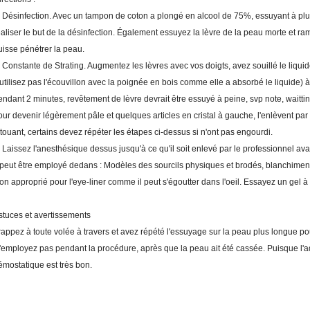
. Désinfection. Avec un tampon de coton a plongé en alcool de 75%, essuyant à plus
éaliser le but de la désinfection. Également essuyez la lèvre de la peau morte et ramo
uisse pénétrer la peau.
. Constante de Strating. Augmentez les lèvres avec vos doigts, avez souillé le liq
'utilisez pas l'écouvillon avec la poignée en bois comme elle a absorbé le liquide) à
endant 2 minutes, revêtement de lèvre devrait être essuyé à peine, svp note, waittin
our devenir légèrement pâle et quelques articles en cristal à gauche, l'enlèvent par 
atouant, certains devez répéter les étapes ci-dessus si n'ont pas engourdi.
. Laissez l'anesthésique dessus jusqu'à ce qu'il soit enlevé par le professionnel ava
l peut être employé dedans : Modèles des sourcils physiques et brodés, blanchiment
on approprié pour l'eye-liner comme il peut s'égoutter dans l'oeil. Essayez un gel à 
stuces et avertissements
rappez à toute volée à travers et avez répété l'essuyage sur la peau plus longue pou
'employez pas pendant la procédure, après que la peau ait été cassée. Puisque l'adré
émostatique est très bon.