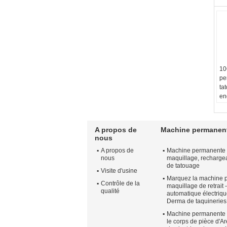
10
pe
ta
en
an
sou
po
A propos de
Machine permanent
Le
nous
an
A propos de
Machine permanente à
Po
nous
maquillage, rechargea
in
de tatouage
Pr
Visite d'usine
Marquez la machine 
Co
Contrôle de la
maquillage de retrait -
pa
qualité
automatique électriqu
Un
Derma de taquineries
Pa
Machine permanente 
po
le corps de pièce d'A
en