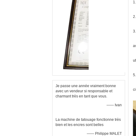
1
2
3
a
u
5
Je passe une année vraiment bonne
c
avec un vendeur si responsable et
charmant très en tant que vous.
—— Ivan
La machine de tatouage fonctionne très
bien et les encres sont belles
—— Philippe MALET