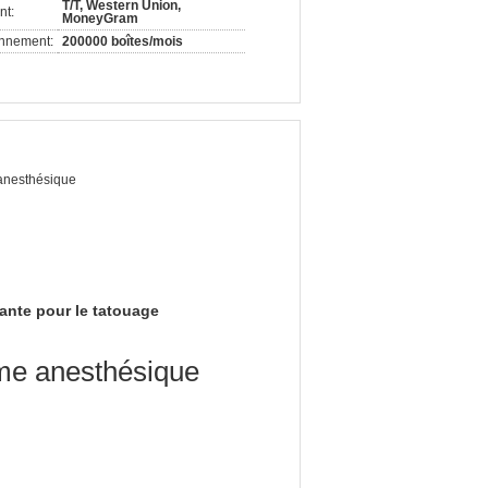
T/T, Western Union,
nt:
MoneyGram
onnement:
200000 boîtes/mois
anesthésique
ante pour le tatouage
ème anesthésique