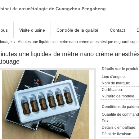
abinet de cosmétologie de Guangzhou Pengcheng
nous
Visite d'usine
Contrôle de la qualité
Contact
D
atouage
Minutes une liquides de mètre nano crème anesthésique engourdi supe
inutes une liquides de mètre nano crème anesthé
atouage
Détails sur le produit
Lieu d'origine:
Nom de marque:
Certification:
Numéro de modèle:
Conditions de paieme
Quantité de command
Prix:
Détails d'emballage:
Délai de livraison: