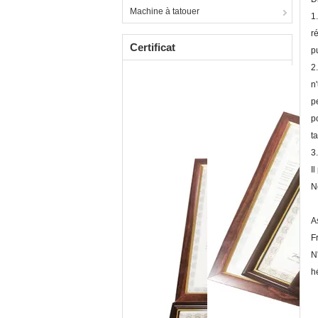
Machine à tatouer
1
r
Certificat
p
2
n
p
p
t
3
I
N
A
F
N
h