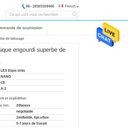
86--18565509466
French
search
emande de soumission
rbe de tatouage
sique engourdi superbe de
:
LES Etats-Unis
NANO
CE
A-2
nt et expédition:
e min:
20boxes
negotiable
2ml/bottle, 6pcs/box
5-7 jours de travail