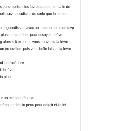
ieurs reprises les lèvres rapidement afin de
llissez les cuticles de sorte que le liquide
uide engourdissant avec un tampon de coton (svp
 plusieurs reprises pour essuyer la lèvre
g alors 4-6 minutes, vous trouverez la lèvre
un écouvillon, puis vous boîte faisant la lèvre
nt la procédure.
 de lèvres.
la place.
r un meilleur résultat.
naline font la peau pour noircir et l'effet