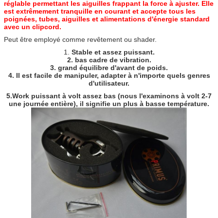
réglable permettant les aiguilles frappant la force à ajuster. Elle
est extrêmement tranquille en courant et accepte tous les
poignées, tubes, aiguilles et alimentations d'énergie standard
avec un clipcord.
Peut être employé comme revêtement ou shader.
1.
Stable et assez puissant.
2. bas cadre de vibration.
3. grand équilibre d'avant de poids.
4. Il est facile de manipuler, adapter à n'importe quels genres
d'utilisateur.
5.Work puissant à volt assez bas (nous l'examinons à volt 2-7
une journée entière), il signifie un plus à basse température.