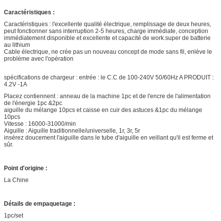
Caractéristiques :
Caractéristiques : l'excellente qualité électrique, remplissage de deux heures,
peut fonctionner sans interruption 2-5 heures, charge immédiate, conception
immédiatement disponible et excellente et capacité de work.super de batterie
au lithium
Cable électrique, ne crée pas un nouveau concept de mode sans fil, enlève le
problème avec l'opération
spécifications de chargeur : entrée : le C.C de 100-240V 50/60Hz A PRODUIT :
4.2V -1A
Placez contiennent : anneau de la machine 1pc et de l'encre de l'alimentation
de l'énergie 1pc &2pc
aiguille du mélange 10pcs et caisse en cuir des astuces &1pc du mélange
10pcs
Vitesse : 16000-31000/min
Aiguille : Aiguille traditionnelle/universelle, 1r, 3r, 5r
insérez doucement l'aiguille dans le tube d'aiguille en veillant qu'il est ferme et
sûr.
Point d'origine :
La Chine
Détails de empaquetage :
1pc/set