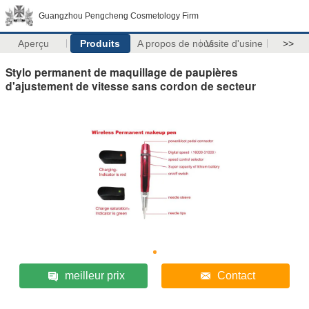
Guangzhou Pengcheng Cosmetology Firm
Aperçu
Produits
A propos de nous
Visite d'usine
>>
Stylo permanent de maquillage de paupières
d'ajustement de vitesse sans cordon de secteur
meilleur prix
Contact