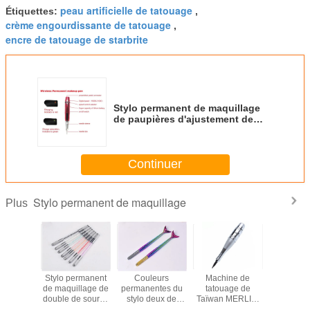
peau artificielle de tatouage
Étiquettes:
,
crème engourdissante de tatouage
,
encre de tatouage de starbrite
Stylo permanent de maquillage
de paupières d'ajustement de
vitesse sans cordon de secteur
Continuer
Stylo permanent de maquillage
Plus
ermanent
Stylo permanent
Couleurs
Machine de
Le plus 
uillage
de maquillage de
permanentes du
tatouage de
prolong
 d'alliage
double de sourcil
stylo deux de
Taïwan MERLIN,
machine d'
nium de
aiguille en cristal
maquillage
arme à feu de
de sourcil