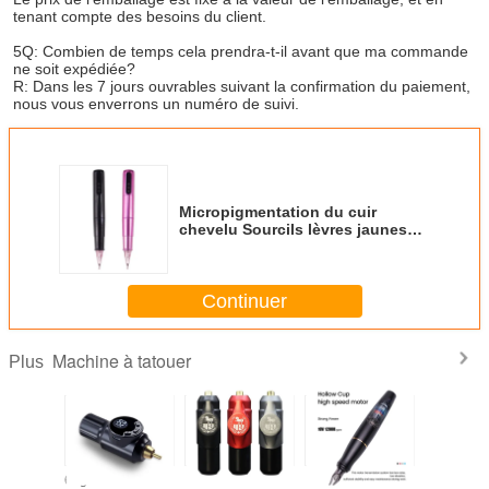
tenant compte des besoins du client.
5Q: Combien de temps cela prendra-t-il avant que ma commande 
ne soit expédiée?
R: Dans les 7 jours ouvrables suivant la confirmation du paiement, 
nous vous enverrons un numéro de suivi.
Micropigmentation du cuir
chevelu Sourcils lèvres jaunes
Cartouches de tatouage rotatives
stylo en acier inoxydable avec
alimentation électrique par
Continuer
batterie
Machine à tatouer
Plus
Appareil
Moteur sans
Kit de machine de
67g d'alim