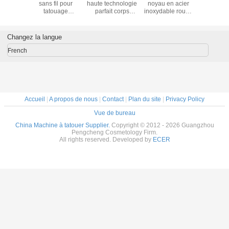
électrique de
noyau Permanent
microblading
sans fil
micropigmentation
Anti-Backflow
numérique
tatou
du cuir chevelu
Ombre Poudre
professionnel
Perfor
SMP, avec
Sourcils Machine
avec stylo rotatif
supérieur
maquillage
PMU
permanent pour
les art
Changez la langue
Permanent et
machine de
professi
Machine à tatouer
tatouage
French
à moteur suisse,
en noir et bleu
Accueil
|
A propos de nous
|
Contact
|
Plan du site
|
Privacy Policy
Vue de bureau
China Machine à tatouer Supplier.
Copyright © 2012 - 2026 Guangzhou
Pengcheng Cosmetology Firm.
All rights reserved. Developed by
ECER