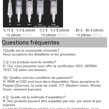
0,15 $ - 0,3 $ pièces
0,3 $ - 0,4 $ pièces
$0.2 - $0.4 pièces
10 pièces
(MOQ)
10 pièces
(MOQ)
10 pièces
(MOQ)
Questions fréquentes
1Quelle est la commande minimale?
Nous acceptons les détaillants et les grossistes.
2.Q: Les produits sont-ils certifiés?
R: Oui, nous pouvons vous offrir la certification SGS, DERMA 
TEST, CE selon vos besoins.
3Q: Quelles sont les conditions de paiement?
R: RMB et USD sont tous deux disponibles. Nous acceptons le 
Paypal ((Escrow), la carte de crédit, T/T, Western Union, Money 
Gram, virement bancaire.
4.Q: Quelle est la méthode d'expédition?
R: Nos produits peuvent être expédiés par mer, par avion et par 
express.
Le prix de l'emballage est fixé à la valeur de l'emballage, et en 