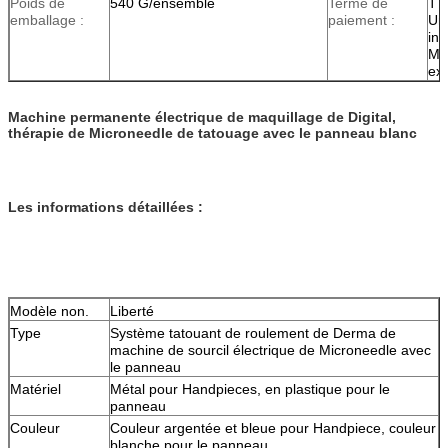
Poids de
540 G/ensemble
Terme de
TT
emballage :
paiement :
Un
int
Mo
exp
Machine permanente électrique de maquillage de Digital,
thérapie de Microneedle de tatouage avec le panneau blanc
Les informations détaillées :
Modèle non.
Liberté
Type
Système tatouant de roulement de Derma de
machine de sourcil électrique de Microneedle avec
le panneau
Matériel
Métal pour Handpieces, en plastique pour le
panneau
Couleur
Couleur argentée et bleue pour Handpiece, couleur
blanche pour le panneau