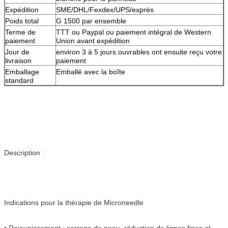
Expédition
SME/DHL/Fexdex/UPS/exprès
Poids total
G 1500 par ensemble
Terme de
TTT ou Paypal ou paiement intégral de Western
paiement
Union avant expédition
Jour de
environ 3 à 5 jours ouvrables ont ensuite reçu votre
livraison
paiement
Emballage
Emballé avec la boîte
standard
Description :
Indications pour la thérapie de Microneedle
• Rajeunissement : serrage de peau, réduction de lignes fines et