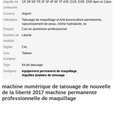
Aiguille de
1R 3R 5R 7R 2F 3F 4F 6F 7F 4SF, D1R, D3R, D5R 9pin et 13pin
cartouche:
Couleur:
Argent
Utilisation:
Tatouage de maquillage et Anti-boursouflure permanents,
rajeunissement de peau, crème hydratante, so
Paquet:
Cas en aluminium professionnel
Numéro de
Liberté
modèle:
Digital:
Clic
Lieu
Taïwan
d'origine:
Type:
Kit de tatouage
équipement permanent de maquillage
Surligner:
,
Aiguilles jetables de tatouage
machine numérique de tatouage de nouvelle
de la liberté 2017 machine permanente
professionnelle de maquillage