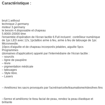
Caractéristique :
bruit 1.without
technique 2.germany
moteur 3.germany
le besoin 4.disposable et chapeau
5.8000-20000 t/mn
l'ensemble d'opération de l'écran tactile 6.Full incluent : contrôleur numérique
de 1pc LED avec 12v, 1pctattoo arme à feu, arme à feu de tatouage de 1pc
Microneedle.
10pcs d'aiguille et de chapeau incorporés jetables, aiguille 5pcs
Programmes
(domaines d'application) appelé par l'intermédiaire de l'écran tactile :
– sourcils
– ligne de paupière
– lèvre
– pigmentation médicale
– tatouages
– Style libre.
– Lasers
-- Améliorez les sacrs provoqués par l'acné/varicelle/traumatisme/rides/lnes fins
--Serrez et améliorez le tissu facial de peau, rendez la peau élastique et
brillante