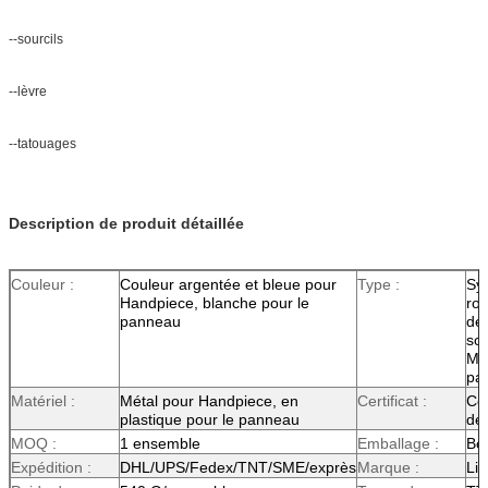
--sourcils
--lèvre
--tatouages
Description de produit détaillée
Couleur :
Couleur argentée et bleue pour
Type :
Sy
Handpiece, blanche pour le
ro
panneau
de
sou
Mi
pa
Matériel :
Métal pour Handpiece, en
Certificat :
Cer
plastique pour le panneau
de
MOQ :
1 ensemble
Emballage :
Boî
Expédition :
DHL/UPS/Fedex/TNT/SME/exprès
Marque :
Lib