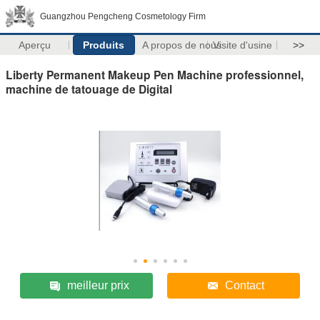
Guangzhou Pengcheng Cosmetology Firm
Aperçu
Produits
A propos de nous
Visite d'usine
>>
Liberty Permanent Makeup Pen Machine professionnel,
machine de tatouage de Digital
meilleur prix
Contact