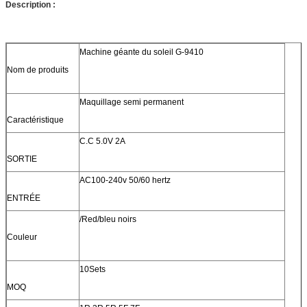
Description :
Machine géante du soleil G-9410
Nom de produits
Maquillage semi permanent
Caractéristique
C.C 5.0V 2A
SORTIE
AC100-240v 50/60 hertz
ENTRÉE
/Red/bleu noirs
Couleur
10Sets
MOQ