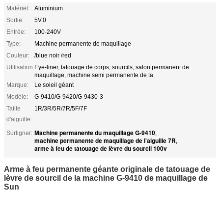
Matériel:
Aluminium
Sortie:
5V.0
Entrée:
100-240V
Type:
Machine permanente de maquillage
Couleur:
/blue noir /red
Utilisation:
Eye-liner, tatouage de corps, sourcils, salon permanent de
maquillage, machine semi permanente de ta
Marque:
Le soleil géant
Modèle:
G-9410/G-9420/G-9430-3
Taille
1R/3R/5R/7R/5F/7F
d'aiguille:
Machine permanente du maquillage G-9410
Surligner:
,
machine permanente de maquillage de l'aiguille 7R
,
arme à feu de tatouage de lèvre du sourcil 100v
Arme à feu permanente géante originale de tatouage de
lèvre de sourcil de la machine G-9410 de maquillage de
Sun