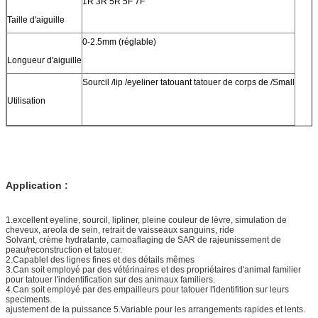
1R 3R 5R 5F 7F
Taille d'aiguille
0-2.5mm (réglable)
Longueur d'aiguille
Sourcil /lip /eyeliner tatouant tatouer de corps de /Small
Utilisation
Application :
1.excellent eyeline, sourcil, lipliner, pleine couleur de lèvre, simulation de
cheveux, areola de sein, retrait de vaisseaux sanguins, ride
Solvant, crème hydratante, camoaflaging de SAR de rajeunissement de
peau/reconstruction et tatouer.
2.Capablel des lignes fines et des détails mêmes
3.Can soit employé par des vétérinaires et des propriétaires d'animal familier
pour tatouer l'indentification sur des animaux familiers.
4.Can soit employé par des empailleurs pour tatouer l'identifition sur leurs
speciments.
ajustement de la puissance 5.Variable pour les arrangements rapides et lents.