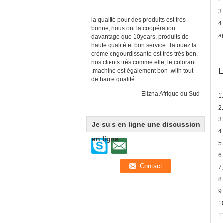
3
la qualité pour des produits est très
4
bonne, nous ont la coopération
a
davantage que 10years, produits de
haute qualité et bon service. Tatouez la
crème engourdissante est très très bon,
nos clients très comme elle, le colorant
L
.machine est également bon .with tout
de haute qualité.
—— Elizna Afrique du Sud
1
2
3
Je suis en ligne une discussion
4.
en ligne
5.
6.
7,
8
9
1
1