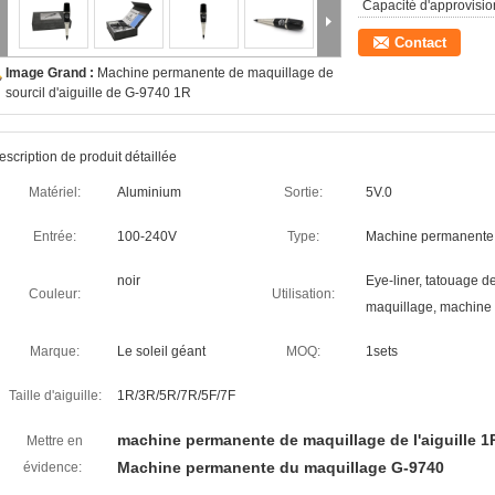
Capacité d'approvisi
Contact
Image Grand :
Machine permanente de maquillage de
sourcil d'aiguille de G-9740 1R
escription de produit détaillée
Matériel:
Aluminium
Sortie:
5V.0
Entrée:
100-240V
Type:
Machine permanente 
noir
Eye-liner, tatouage d
Couleur:
Utilisation:
maquillage, machine
Marque:
Le soleil géant
MOQ:
1sets
Taille d'aiguille:
1R/3R/5R/7R/5F/7F
machine permanente de maquillage de l'aiguille 1
Mettre en
Machine permanente du maquillage G-9740
évidence: