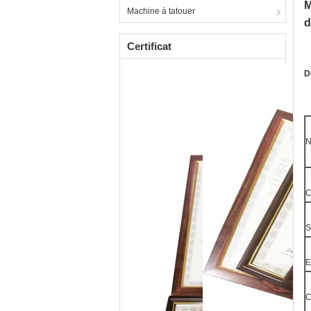
M
Machine à tatouer
d
Certificat
D
N
C
S
C