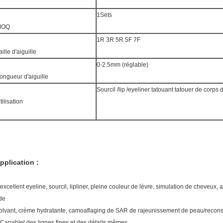
1Sets
MOQ
1R 3R 5R 5F 7F
aille d'aiguille
0-2.5mm (réglable)
ongueur d'aiguille
Sourcil /lip /eyeliner tatouant tatouer de corps 
tilisation
pplication :
.excellent eyeline, sourcil, lipliner, pleine couleur de lèvre, simulation de cheveux, 
ide
olvant, crème hydratante, camoaflaging de SAR de rajeunissement de peau/reconstr
.Capablel des lignes fines et des détails mêmes