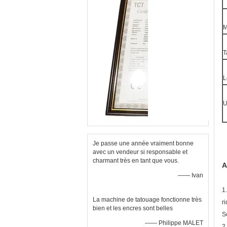
T
L
U
Je passe une année vraiment bonne
avec un vendeur si responsable et
charmant très en tant que vous.
A
—— Ivan
1
La machine de tatouage fonctionne très
r
bien et les encres sont belles
S
—— Philippe MALET
2