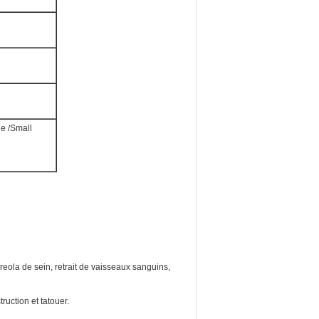
de /Small
areola de sein, retrait de vaisseaux sanguins,
uction et tatouer.