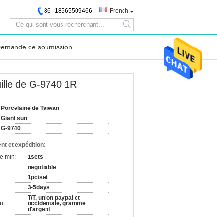
86--18565509466
French
search
emande de soumission
R
uille de G-9740 1R
:
Porcelaine de Taïwan
Giant sun
G-9740
nt et expédition:
e min:
1sets
negotiable
1pc/set
3-5days
T/T, union paypal et
nt:
occidentale, gramme
d'argent