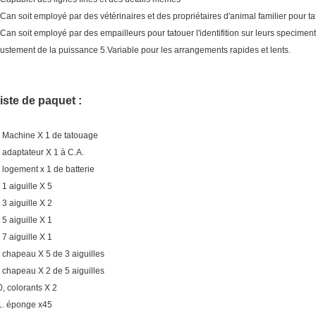
.Can soit employé par des vétérinaires et des propriétaires d'animal familier pour tat
.Can soit employé par des empailleurs pour tatouer l'identifition sur leurs speciment
justement de la puissance 5.Variable pour les arrangements rapides et lents.
iste de paquet :
. Machine X 1 de tatouage
. adaptateur X 1 à C.A.
. logement x 1 de batterie
 1 aiguille X 5
 3 aiguille X 2
 5 aiguille X 1
 7 aiguille X 1
. chapeau X 5 de 3 aiguilles
. chapeau X 2 de 5 aiguilles
0, colorants X 2
1. éponge x45