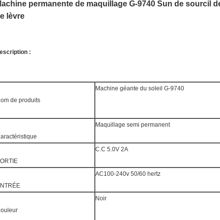
achine permanente de maquillage G-9740 Sun de sourcil de 
e lèvre
escription :
Machine géante du soleil G-9740
om de produits
Maquillage semi permanent
aractéristique
C.C 5.0V 2A
ORTIE
AC100-240v 50/60 hertz
ENTRÉE
Noir
ouleur