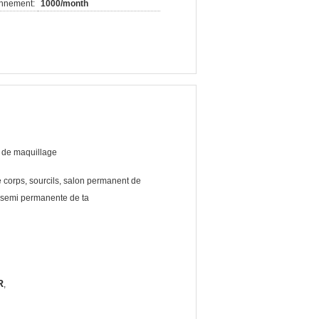
onnement:
1000/month
de maquillage
e corps, sourcils, salon permanent de
 semi permanente de ta
R
,