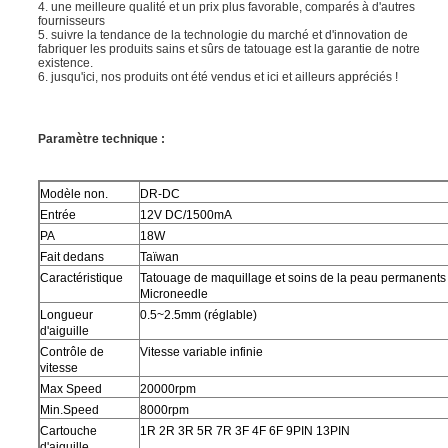
4. une meilleure qualité et un prix plus favorable, comparés à d'autres
fournisseurs
5. suivre la tendance de la technologie du marché et d'innovation de
fabriquer les produits sains et sûrs de tatouage est la garantie de notre
existence.
6. jusqu'ici, nos produits ont été vendus et ici et ailleurs appréciés !
Paramètre technique :
Modèle non.
DR-DC
Entrée
12V DC/1500mA
PA
18W
Fait dedans
Taïwan
Caractéristique
Tatouage de maquillage et soins de la peau permanents
Microneedle
Longueur
0.5~2.5mm (réglable)
d'aiguille
Contrôle de
Vitesse variable infinie
vitesse
Max Speed
20000rpm
Min.Speed
8000rpm
Cartouche
1R 2R 3R 5R 7R 3F 4F 6F 9PIN 13PIN
d'aiguille