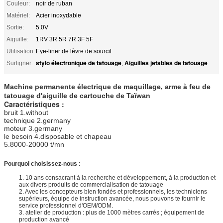
Couleur:
noir de ruban
Matériel:
Acier inoxydable
Sortie:
5.0V
Aiguille:
1RV 3R 5R 7R 3F 5F
Utilisation:
Eye-liner de lèvre de sourcil
stylo électronique de tatouage
Aiguilles jetables de tatouage
Surligner:
,
Machine permanente électrique de maquillage, arme à feu de
tatouage d'aiguille de cartouche de Taïwan
Caractéristiques :
bruit 1.without
technique 2.germany
moteur 3.germany
le besoin 4.disposable et chapeau
5.8000-20000 t/mn
Pourquoi choisissez-nous :
1. 10 ans consacrant à la recherche et développement, à la production et
aux divers produits de commercialisation de tatouage
2. Avec les concepteurs bien fondés et professionnels, les techniciens
supérieurs, équipe de instruction avancée, nous pouvons te fournir le
service professionnel d'OEM/ODM.
3. atelier de production : plus de 1000 mètres carrés ; équipement de
production avancé