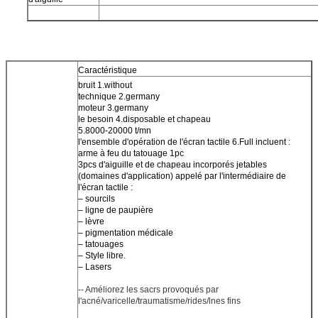
Caractéristique
bruit 1.without
technique 2.germany
moteur 3.germany
le besoin 4.disposable et chapeau
5.8000-20000 t/mn
l'ensemble d'opération de l'écran tactile 6.Full incluent :
arme à feu du tatouage 1pc
3pcs d'aiguille et de chapeau incorporés jetables
(domaines d'application) appelé par l'intermédiaire de
l'écran tactile :
– sourcils
– ligne de paupière
– lèvre
– pigmentation médicale
– tatouages
– Style libre.
– Lasers
-- Améliorez les sacrs provoqués par
l'acné/varicelle/traumatisme/rides/lnes fins