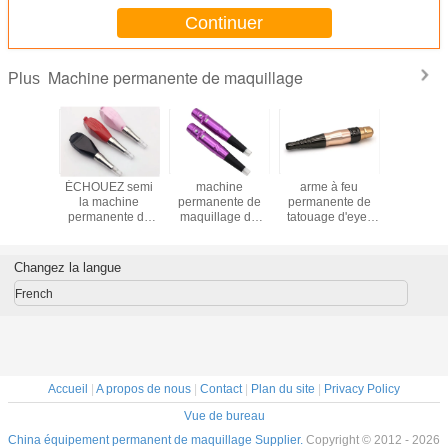
Continuer
Machine permanente de maquillage
Plus
hine
ÉCHOUEZ semi
machine
arme à feu
Mach
ente de
la machine
permanente de
permanente de
permane
ge d'eye-
permanente de
maquillage de
tatouage d'eye-
maquil
 lèvre de
maquillage de
tatouage rotatoire
liner de lèvre de
d'aiguille 
'aiguille
beauté de lèvre
de sourcil de 5F
machine de
de cartouc
ouche de
de sourcil
7.0V
maquillage de
coule
Changez la langue
ital
10V Digital
French
Accueil
|
A propos de nous
|
Contact
|
Plan du site
|
Privacy Policy
Vue de bureau
China équipement permanent de maquillage Supplier.
Copyright © 2012 - 2026