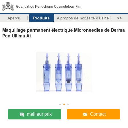
Guangzhou Pengcheng Cosmetology Firm
Aperçu
Produits
A propos de nous
Visite d'usine
>>
Maquillage permanent électrique Microneedles de Derma
Pen Ultima A1
meilleur prix
Contact