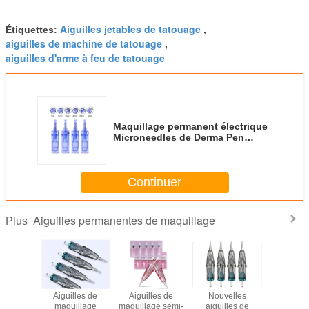
Aiguilles jetables de tatouage
Étiquettes:
,
aiguilles de machine de tatouage
,
aiguilles d'arme à feu de tatouage
Maquillage permanent électrique
Microneedles de Derma Pen
Ultima A1
Continuer
Aiguilles permanentes de maquillage
Plus
les de
Aiguilles de
Aiguilles de
Nouvelles
Aiguill
ge semi-
maquillage
maquillage semi-
aiguilles de
maquillag