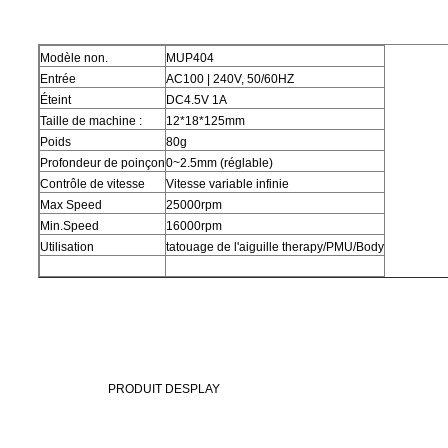
Modèle non.
MUP404
Entrée
AC100 | 240V, 50/60HZ
Éteint
DC4.5V 1A
Taille de machine :
12*18*125mm
Poids
80g
Profondeur de poinçon
0~2.5mm (réglable)
Contrôle de vitesse
Vitesse variable infinie
Max Speed
25000rpm
Min.Speed
16000rpm
Utilisation
tatouage de l'aiguille therapy/PMU/Body
PRODUIT DESPLAY