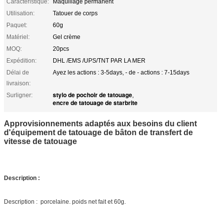
Caractéristique:
Maquillage permanent
Utilisation:
Tatouer de corps
Paquet:
60g
Matériel:
Gel crème
MOQ:
20pcs
Expédition:
DHL /EMS /UPS/TNT PAR LA MER
Délai de
Ayez les actions : 3-5days, - de - actions : 7-15days
livraison:
stylo de pochoir de tatouage
Surligner:
,
encre de tatouage de starbrite
Approvisionnements adaptés aux besoins du client
d'équipement de tatouage de bâton de transfert de
vitesse de tatouage
Description :
Description : porcelaine. poids net fait et 60g.