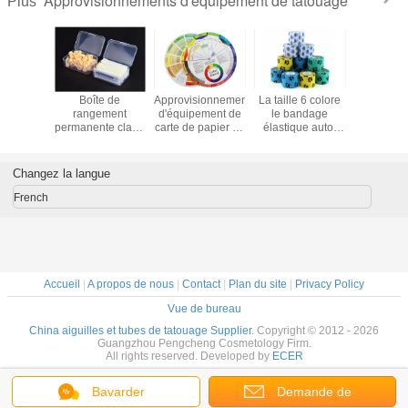
Approvisionnements d'équipement de tatouage
Plus
sses en
Boîte de
Approvisionnements
La taille 6 colore
Croissance
que de
rangement
d'équipement de
le bandage
d'OEM Las
urs de
permanente claire
carte de papier de
élastique auto-
Kits Make
tatouent
en plastique de
roue de couleur
adhésif jetable
es
tatouage de
de colorant de
ionnements
maquillage
tatouage
Changez la langue
pement
French
Accueil
|
A propos de nous
|
Contact
|
Plan du site
|
Privacy Policy
Vue de bureau
China aiguilles et tubes de tatouage Supplier.
Copyright © 2012 - 2026
Guangzhou Pengcheng Cosmetology Firm.
All rights reserved. Developed by
ECER
Bavarder
Demande de