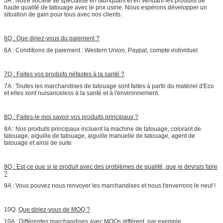
5A : Notre société se spécialise en fabriquant et en vendant les produits de
haute qualité de tatouage avec le prix usine. Nous espérons développer un
situation de gain pour tous avec nos clients.
6Q : Que diriez-vous du paiement ?
6A : Conditions de paiement : Western Union, Paypal, compte individuel.
7Q : Faites vos produits néfastes à la santé ?
7A : Toutes les marchandises de tatouage sont faites à partir du matériel d'Eco
et elles sont nuisanceless à la santé et à l'environnement.
8Q : Faites-le moi savoir vos produits principaux ?
8A : Nos produits principaux incluent la machine de tatouage, colorant de
tatouage, aiguille de tatouage, aiguille manuelle de tatouage, agent de
tatouage et ainsi de suite
9Q : Est-ce que si le produit avec des problèmes de qualité, que je devrais faire
?
9A : Vous pouvez nous renvoyer les marchandises et nous t'enverrons le neuf !
10Q.
Que diriez-vous de MOQ ?
10A : Différentes marchandises avec MOQs différent, par exemple