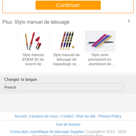
Continuer
Stylo manuel de tatouage
Plus
manuel
Stylo manuel
Stylo manuel de
Stylo semi
Crystal 
e Lucky
d'OEM 3D de
tatouage de
permanent en
Tattoo
brow
sourcil de
maquillage semi
aluminium de
pourpre,
blade
tatouage en
permanent de
tatouage de
manue
 Tattoo
aluminium de
Comestic de
sourcil d'OEM
tatou
Microblading
beauté
permane
Changez la langue
maquilla
lame
French
Dispo
Accueil
|
A propos de nous
|
Contact
|
Plan du site
|
Privacy Policy
Vue de bureau
China stylo cosmétique de tatouage Supplier.
Copyright © 2012 - 2026