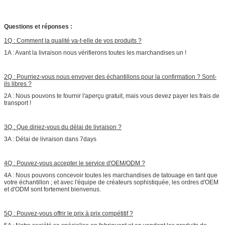
Questions et réponses :
1Q : Comment la qualité va-t-elle de vos produits ?
1A : Avant la livraison nous vérifierons toutes les marchandises un !
2Q : Pourriez-vous nous envoyer des échantillons pour la confirmation ? Sont-
ils libres ?
2A : Nous pouvons te fournir l'aperçu gratuit, mais vous devez payer les frais de
transport !
3Q : Que diriez-vous du délai de livraison ?
3A : Délai de livraison dans 7days
4Q : Pouvez-vous accepter le service d'OEM/ODM ?
4A : Nous pouvons concevoir toutes les marchandises de tatouage en tant que
votre échantillon ; et avec l'équipe de créateurs sophistiquée, les ordres d'OEM
et d'ODM sont fortement bienvenus.
5Q : Pouvez-vous offrir le prix à prix compétitif ?