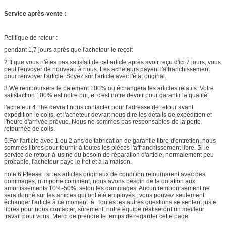
Service après-vente :
Politique de retour :
pendant 1,7 jours après que l'acheteur le reçoit
2.If que vous n'êtes pas satisfait de cet article après avoir reçu d'ici 7 jours, vous
peut l'envoyer de nouveau à nous. Les acheteurs payent l'affranchissement
pour renvoyer l'article. Soyez sûr l'article avec l'état original.
3.We remboursera le paiement 100% ou échangera les articles relatifs. Votre
satisfaction 100% est notre but, et c'est notre devoir pour garantir la qualité.
l'acheteur 4.The devrait nous contacter pour l'adresse de retour avant
expédition le colis, et l'acheteur devrait nous dire les détails de expédition et
l'heure d'arrivée prévue. Nous ne sommes pas responsables de la perte
retournée de colis.
5.For l'article avec 1 ou 2 ans de fabrication de garantie libre d'entretien, nous
sommes libres pour fournir à toutes les pièces l'affranchissement libre. Si le
service de retour-à-usine du besoin de réparation d'article, normalement peu
probable, l'acheteur paye le fret et à la maison.
note 6.Please : si les articles originaux de condition retournaient avec des
dommages, n'importe comment, nous avons besoin de la dotation aux
amortissements 10%-50%, selon les dommages. Aucun remboursement ne
sera donné sur les articles qui ont été employés ; vous pouvez seulement
échanger l'article à ce moment là. Toutes les autres questions se sentent juste
libres pour nous contacter, sûrement, notre équipe réaliseront un meilleur
travail pour vous. Merci de prendre le temps de regarder cette page.