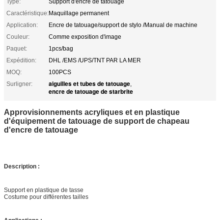
Type:
Support d'encre de tatouage
Caractéristique:
Maquillage permanent
Application:
Encre de tatouage/support de stylo /Manual de machine
Couleur:
Comme exposition d'image
Paquet:
1pcs/bag
Expédition:
DHL /EMS /UPS/TNT PAR LA MER
MOQ:
100PCS
aiguilles et tubes de tatouage
Surligner:
,
encre de tatouage de starbrite
Approvisionnements acryliques et en plastique
d'équipement de tatouage de support de chapeau
d'encre de tatouage
Description :
Support en plastique de tasse
Costume pour différentes tailles