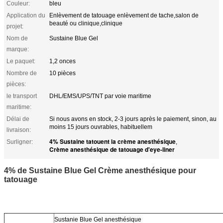
Couleur:
bleu
Application du
Enlèvement de tatouage enlèvement de tache,salon de
beauté ou clinique,clinique
projet:
Nom de
Sustaine Blue Gel
marque:
Le paquet:
1,2 onces
Nombre de
10 pièces
pièces:
le transport
DHL/EMS/UPS/TNT par voie maritime
maritime:
Délai de
Si nous avons en stock, 2-3 jours après le paiement, sinon, au
moins 15 jours ouvrables, habituellem
livraison:
4% Sustaine tatouent la crème anesthésique
Surligner:
,
Crème anesthésique de tatouage d'eye-liner
4% de Sustaine Blue Gel Crème anesthésique pour
tatouage
Sustanie Blue Gel anesthésique