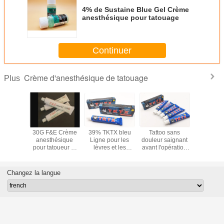
4% de Sustaine Blue Gel Crème
anesthésique pour tatouage
Continuer
Crème d'anesthésique de tatouage
Plus
G Crème
30G F&E Crème
39% TKTX bleu
Tattoo sans
Crè
ésique
anesthésique
Ligne pour les
douleur saignant
anesthés
ouleur
pour tatoueur et
lèvres et les
avant l'opération
tatouage 
e pour
crème
sourcils Opération
TKTX Crème
pour 
age de
anesthésique
Crème
anesthésique
sourcil/ey
cils
pour tatouage
anesthésique
pour tatouage
tatoua
Changez la langue
également pour
pour tatouage
OEM