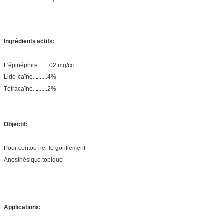
Ingrédients actifs:
L'épinéphire........02 mg/cc
Lido-caïne..........4%
Tétracaïne..........2%
Objectif:
Pour contourner le gonflement
Anesthésique topique
Applications: