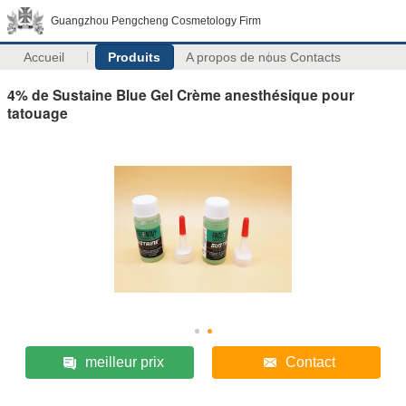
Guangzhou Pengcheng Cosmetology Firm
Accueil
Produits
A propos de nous
Contacts
4% de Sustaine Blue Gel Crème anesthésique pour
tatouage
meilleur prix
Contact