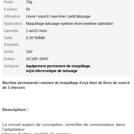
Poids:
70g
Couleur:
Or
Utilisation:
Lèvre / sourcil / eye-liner / petit tatouage
Application:
Maquillage tatouage eyeliner lèvre eyeliner opération
Garantie:
1 an/12 mois
Taille
0.35*50MM
d'aiguille:
Sortie:
10V
Entrée:
AC100~240V
équipement permanent de maquillage
Surligner:
,
stylo électronique de tatouage
Machine permanente rotatoire de maquillage d'eye-liner de lèvre de sourcil
de 3 vitesses
Description :
Le nouvel aspect de conception, contrôles de commutateur dans
l'adaptateur
Vitesse de Hign, stabilité de rotation