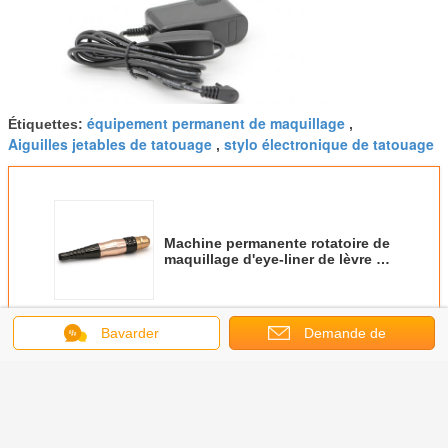
équipement permanent de maquillage
Étiquettes:
,
Aiguilles jetables de tatouage
stylo électronique de tatouage
,
Machine permanente rotatoire de
maquillage d'eye-liner de lèvre de
sourcil de 3 vitesses
Continuer
Bavarder
Demande de
soumission
Machine permanente de maquillage
Plus